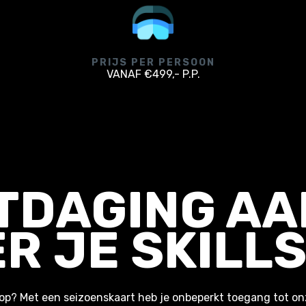
PRIJS PER PERSOON
VANAF €499,- P.P.
ITDAGING AA
R JE SKILL
e op? Met een seizoenskaart heb je onbeperkt toegang tot o