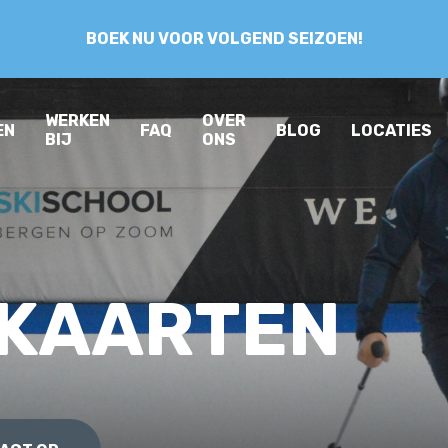
BOEK NU VOOR VOLGEND SEIZOEN!
WERKEN
OVER
EN
FAQ
BLOG
LOCATIES
BIJ
ONS
NKAARTEN