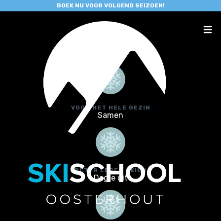
BOEK NU VOOR VOLGEND SEIZOEN!
VOOR HET HELE GEZIN
Samen
BETER LEREN SKIËN
Dagje uit